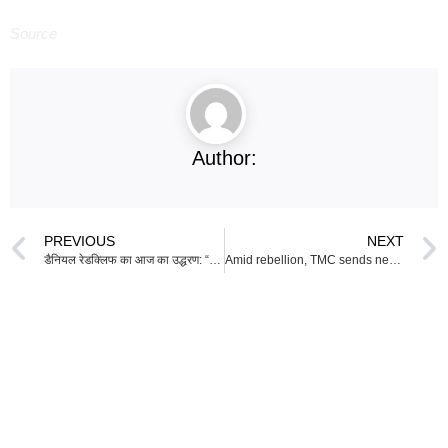
Source
Author:
PREVIOUS
NEXT
डैनियल रेडक्लिफ का आज का उद्धरण: “जब आप मेरी स्थिति में होते हैं, तो आपके पास दो विकल्प होते हैं” – खुलापन और विश्वास पर एक शक्तिशाली जीवन शिक्षण
Amid rebellion, TMC sends new executive member list to EC, Mamata Banerjee becomes party chief