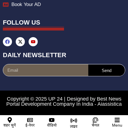
Book Your AD
FOLLOW US
DAILY NEWSLETTER
Send
Copyright © 2025 UP 24 | Designed by
Best News
Portal Development Company In India
-
Aiassistica
शहर चुनें
ई-पेपर
वीडियो
चैनल
Menu
लाइव