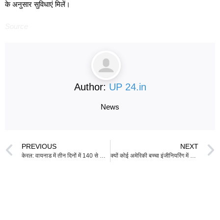
के अनुसार सुविधाएं मिलें।
Source
Author:
UP 24.in
News
PREVIOUS
NEXT
केरल: वायनाड में तीन दिनों में 140 से अधिक छात्रों की तबीयत खराब, 38 अस्पताल में भर्ती
क्यों कोई अमेरिकी बच्चा इंजीनियरिंग में क्यों जाए अगर उसे लगे….: फॉक्स न्यूज की लॉरा इंग्राहम ने रिपब्लिकन नेता से उनके एंटी-एच-1बी बिल पर सवाल किया