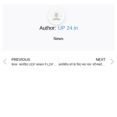
Author:
UP 24.in
News
PREVIOUS
NEXT
केरल: नवगठित UDF सरकार ने LDF की के-रेल परियोजना रद्द की
कार्यशील वर्ग के लिए नया नाम: स्टैनचार्ट CEO के ‘निम्न-मूल्य मानव’ बयान पर इंटरनेट पर उठी हलचल