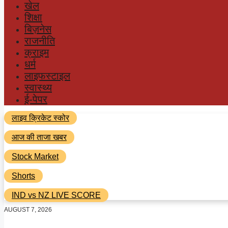
खेल
शिक्षा
बिज़नेस
राजनीति
क्राइम
धर्म
लाइफस्टाइल
स्वास्थ्य
ई-पेपर
लाइव क्रिकेट स्कोर
आज की ताजा खबर
Stock Market
Shorts
IND vs NZ LIVE SCORE
AUGUST 7, 2026