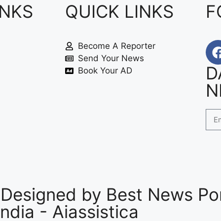
INKS
QUICK LINKS
F
Become A Reporter
Send Your News
D
Book Your AD
N
 Designed by
Best News Por
India
-
Aiassistica