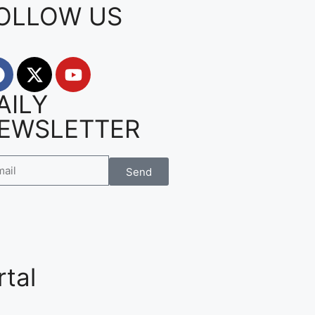
OLLOW US
AILY
EWSLETTER
Send
tal