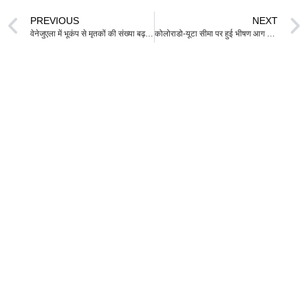
PREVIOUS
NEXT
वेनेजुएला में भूकंप से मृतकों की संख्या बढ़कर 1,430 हुई
कोलोराडो-यूटा सीमा पर हुई भीषण आग में तीन फायरफाइटर्स की मौत, पश्चिम अमेरिका में आग की विभीषिका बढ़ी