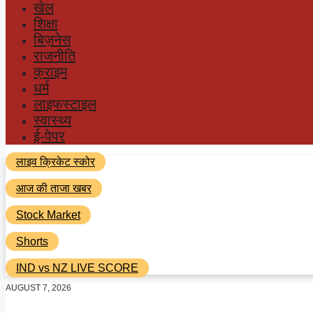
खेल
शिक्षा
बिज़नेस
राजनीति
क्राइम
धर्म
लाइफस्टाइल
स्वास्थ्य
ई-पेपर
लाइव क्रिकेट स्कोर
आज की ताजा खबर
Stock Market
Shorts
IND vs NZ LIVE SCORE
AUGUST 7, 2026