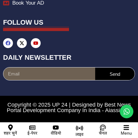
Book Your AD
FOLLOW US
DAILY NEWSLETTER
Send
Copyright © 2025 UP 24 | Designed by
Best News
Portal Development Company In India
-
Aiassistica
शहर चुनें
ई-पेपर
वीडियो
चैनल
Menu
लाइव