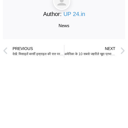
Author:
UP 24.in
News
PREVIOUS
NEXT
देखें: मिसाइलें बरसीं इस्राइल की रात पर जब ईरान ने दो महीने बाद फिर से हमला किया
अमेरिका के 10 सबसे जहरीले चूहा प्रभावित शहर: लॉस एंजेल्स ने फिर से शीर्ष पर बनाई अपनी स्थिति, पीछे हैं शिकागो और न्यूयॉर्क