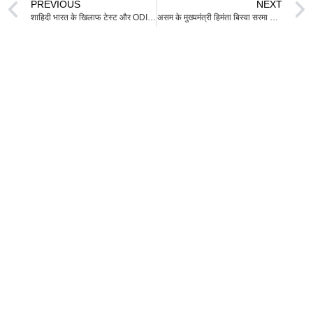
PREVIOUS
NEXT
शाहिदी भारत के खिलाफ टेस्ट और ODI सीरीज में अफगानिस्तान की कप्तानी करेंगे
असम के मुख्यमंत्री हिमंता बिस्वा सरमा ने कहा- सरकार 2028 तक असम को 10 लाख करोड़ रुपए की अर्थव्यवस्था बनाने में जुटी