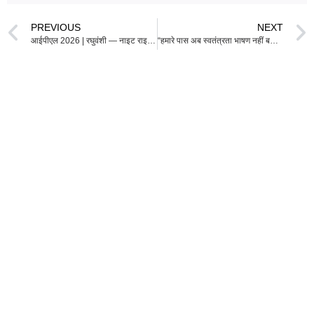
PREVIOUS
NEXT
आईपीएल 2026 | रघुवंशी — नाइट राइडर्स द्वारा दिखाई गई आस्था का लौटता हुआ विश्वास
“हमारे पास अब स्वतंत्रता भाषण नहीं बचा है”: Sneako ने Chud the Builder के विरोध को Charlie Kirk बहस से जोड़ा, Tennessee गिरफ्तारी मामले के बाद