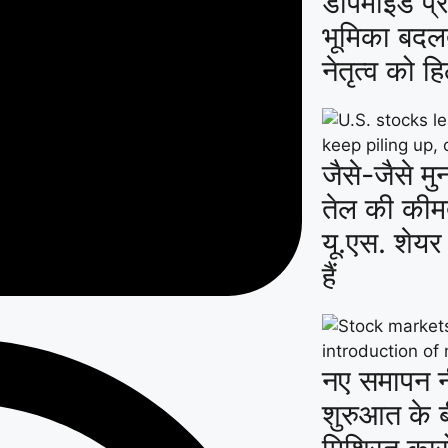
डीपमाइंड प
भूमिका बदल
नेतृत्व को ह
जैसे-जैसे मु
तेल की कीमते
यू.एस. शेयर
हैं
नए समापन न
शुरुआत के बी