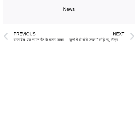
News
PREVIOUS
NEXT
बांग्लादेश: एक समान वैट के बजाय ढाका को भारत के जीएसटी मॉडल पर ध्यान देना चाहिए
कुनो में दो चीते जंगल में छोड़े गए; सीएम यादव ने कहा-मध्य प्रदेश अब ‘चीता राज्य’ के रूप में मान्यता प्राप्त