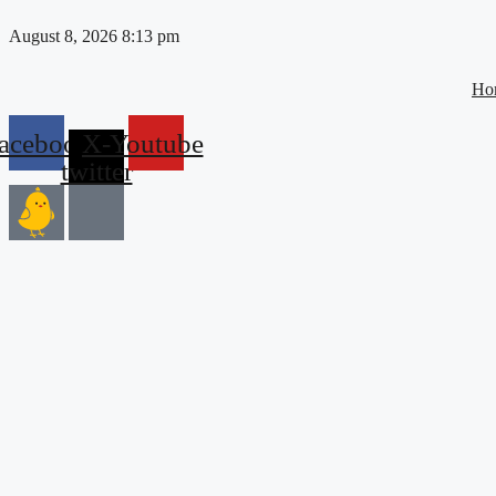
Skip
August 8, 2026 8:13 pm
to
content
Ho
acebook
X-
Youtube
twitter