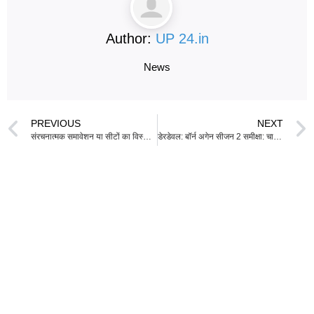
Author:
UP 24.in
News
PREVIOUS
NEXT
संरचनात्मक समावेशन या सीटों का विस्तार? जेएनयू में लिंग समता पर गहरा विवाद
डेरडेवल: बॉर्न अगेन सीजन 2 समीक्षा: चार्ली कॉक्स और विंसेंट डी’ओनोफ्रियो की रोमांचक और भावुक प्रतिरोध कहानी