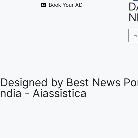
D
Book Your AD
N
 Designed by
Best News Por
India
-
Aiassistica