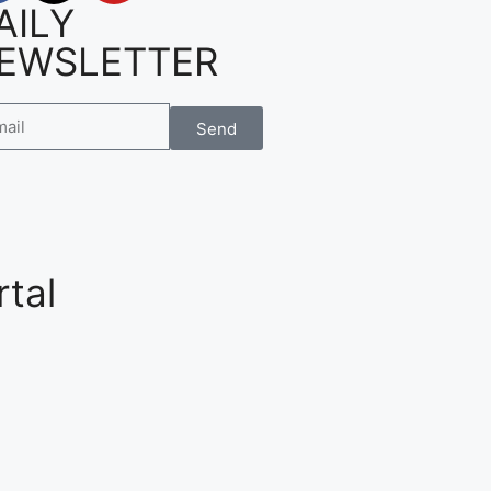
AILY
EWSLETTER
Send
tal