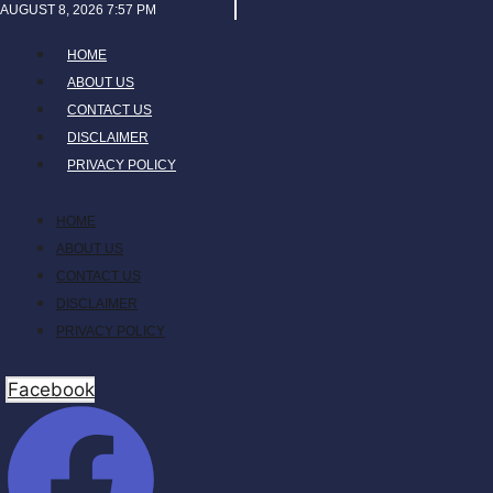
Skip
AUGUST 8, 2026 7:57 PM
to
HOME
content
ABOUT US
CONTACT US
DISCLAIMER
PRIVACY POLICY
HOME
ABOUT US
CONTACT US
DISCLAIMER
PRIVACY POLICY
Facebook