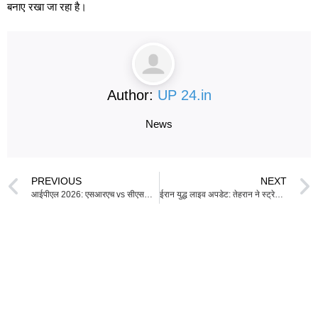
बनाए रखा जा रहा है।
Author:
UP 24.in
News
PREVIOUS
NEXT
आईपीएल 2026: एसआरएच vs सीएसके | फ्लेमिंग नहीं कर रहे सीएसके टॉप-आर्डर में बदलाव का सोच
ईरान युद्ध लाइव अपडेट: तेहरान ने स्ट्रेट ‘खुला’ घोषित किया, लेकिन अमेरिकी नाकेबंदी जारी